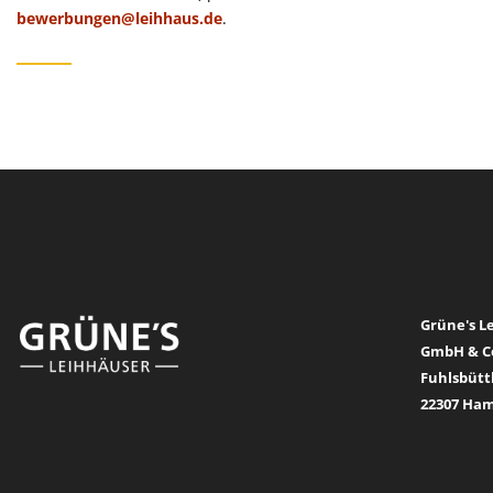
bewerbungen@leihhaus.de
.
Grüne's L
GmbH & C
Fuhlsbütt
22307 Ha