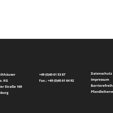
Datenschutz
eihhäuser
+49 (0)40 61 53 87
Impressum
o. KG
Fax.: +49 (0)40 61 64 92
Barrierefrei
ler Straße 169
Pfandleiher
mburg