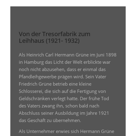
Von der Tresorfabrik zum
Leihhaus (1921- 1932)
Als Heinrich Carl Hermann Grüne im Juni 1898
in Hamburg das Licht der Welt erblickte war
noch nicht abzusehen, dass er einmal das
Pfandleihgewerbe prägen wird. Sein Vater
Friedrich Grüne betrieb eine kleine
Schlosserei, die sich auf die Fertigung von
Geldschränken verlegt hatte. Der frühe Tod
des Vaters zwang ihn, schon bald nach
Abschluss seiner Ausbildung im Jahre 1921
das Geschäft zu übernehmen.
Als Unternehmer erwies sich Hermann Grüne