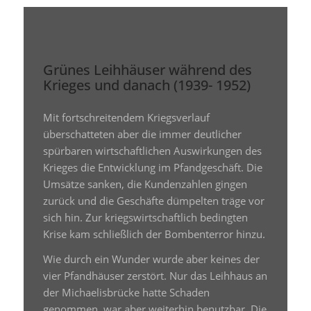
Grünes Leihhäuser während des
Krieges und danach (1939- 1952)
Mit fortschreitendem Kriegsverlauf
überschatteten aber die immer deutlicher
spürbaren wirtschaftlichen Auswirkungen des
Krieges die Entwicklung im Pfandgeschäft. Die
Umsätze sanken, die Kundenzahlen gingen
zurück und die Geschäfte dümpelten träge vor
sich hin. Zur kriegswirtschaftlich bedingten
Krise kam schließlich der Bombenterror hinzu.
Wie durch ein Wunder wurde aber keines der
vier Pfandhäuser zerstört. Nur das Leihhaus an
der Michaelisbrücke hatte Schaden
genommen, war aber weiterhin benutzbar. Die