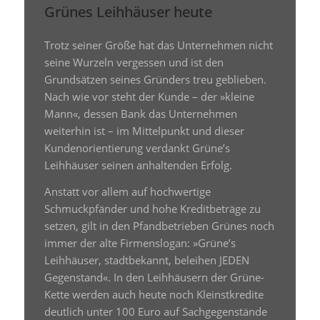
Grünes Leihhäuser heute
Trotz seiner Größe hat das Unternehmen nicht
seine Wurzeln vergessen und ist den
Grundsätzen seines Gründers treu geblieben.
Nach wie vor steht der Kunde – der »kleine
Mann«, dessen Bank das Unternehmen
weiterhin ist – im Mittelpunkt und dieser
Kundenorientierung verdankt Grüne’s
Leihhäuser seinen anhaltenden Erfolg.
Anstatt vor allem auf hochwertige
Schmuckpfänder und hohe Kreditbeträge zu
setzen, gilt in den Pfandbetrieben Grünes noch
immer der alte Firmenslogan: »Grüne’s
Leihhäuser, stadtbekannt, beleihen JEDEN
Gegenstand«. In den Leihhäusern der Grüne-
Kette werden auch heute noch Kleinstkredite
deutlich unter 100 Euro auf Sachgegenstände