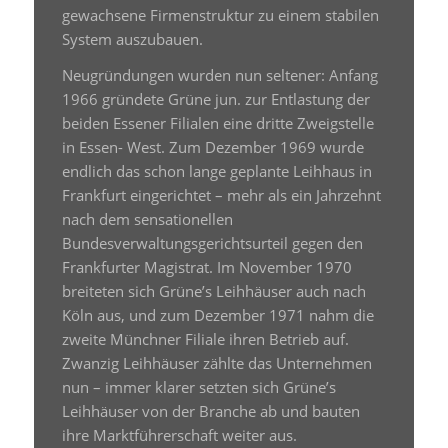
gewachsene Firmenstruktur zu einem stabilen
System auszubauen.
Neugründungen wurden nun seltener: Anfang
1966 gründete Grüne jun. zur Entlastung der
beiden Essener Filialen eine dritte Zweigstelle
in Essen- West. Zum Dezember 1969 wurde
endlich das schon lange geplante Leihhaus in
Frankfurt eingerichtet – mehr als ein Jahrzehnt
nach dem sensationellen
Bundesverwaltungsgerichtsurteil gegen den
Frankfurter Magistrat. Im November 1970
breiteten sich Grüne’s Leihhäuser auch nach
Köln aus, und zum Dezember 1971 nahm die
zweite Münchner Filiale ihren Betrieb auf.
Zwanzig Leihhäuser zählte das Unternehmen
nun – immer klarer setzten sich Grüne’s
Leihhäuser von der Branche ab und bauten
ihre Marktführerschaft weiter aus.