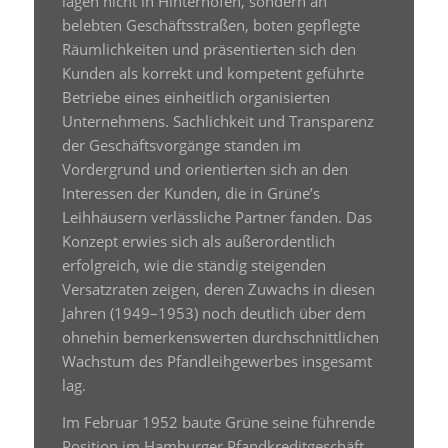
lagen nicht in Hinterhöfen, sondern an
belebten Geschäftsstraßen, boten gepflegte
Räumlichkeiten und präsentierten sich den
Kunden als korrekt und kompetent geführte
Betriebe eines einheitlich organisierten
Unternehmens. Sachlichkeit und Transparenz
der Geschäftsvorgänge standen im
Vordergrund und orientierten sich an den
Interessen der Kunden, die in Grüne’s
Leihhäusern verlässliche Partner fanden. Das
Konzept erwies sich als außerordentlich
erfolgreich, wie die ständig steigenden
Versatzraten zeigen, deren Zuwachs in diesen
Jahren (1949–1953) noch deutlich über dem
ohnehin bemerkenswerten durchschnittlichen
Wachstum des Pfandleihgewerbes insgesamt
lag.
Im Februar 1952 baute Grüne seine führende
Position im Hamburger Pfandkreditgeschäft