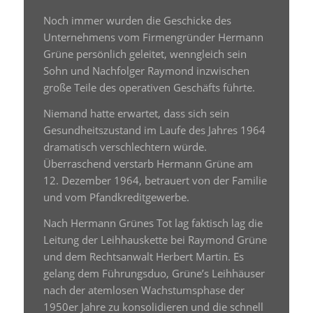
Noch immer wurden die Geschicke des
Unternehmens vom Firmengründer Hermann
Grüne persönlich geleitet, wenngleich sein
Sohn und Nachfolger Raymond inzwischen
große Teile des operativen Geschäfts führte.
Niemand hatte erwartet, dass sich sein
Gesundheitszustand im Laufe des Jahres 1964
dramatisch verschlechtern würde.
Überraschend verstarb Hermann Grüne am
12. Dezember 1964, betrauert von der Familie
und vom Pfandkreditgewerbe.
Nach Hermann Grünes Tot lag faktisch lag die
Leitung der Leihhauskette bei Raymond Grüne
und dem Rechtsanwalt Herbert Martin. Es
gelang dem Führungsduo, Grüne’s Leihhäuser
nach der atemlosen Wachstumsphase der
1950er Jahre zu konsolidieren und die schnell